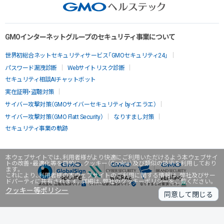
GMOインターネットグループのセキュリティ事業について
世界初総合ネットセキュリティサービス「GMOセキュリティ24」
パスワード漏洩診断
Webサイトリスク診断
セキュリティ相談AIチャットボット
実在証明・盗聴対策
サイバー攻撃対策（GMOサイバーセキュリティ byイエラエ）
サイバー攻撃対策（GMO Flatt Security）
なりすまし対策
セキュリティ事業の軌跡
本ウェブサイトでは、利用者様がより快適にご利用いただけるよう本ウェブサイ
トの改善・最適化等を目的に、クッキー（Cookie）及び類似の技術を利用しており
ます。
これにより、利用者様の本ウェブサイトのご利用に関する情報は、弊社及びサー
ドパーティに共有されます。詳細は、弊社のクッキーポリシーをご覧ください。
クッキー等ポリシー
同意して閉じる