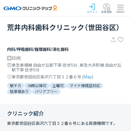
ログイン
会員登録
MENU
荒井内科歯科クリニック（世田谷区）
内科/呼吸器科/循環器科/消化器科
日|祝
東急東横線 自由が丘駅下車 徒歩5分、東急大井町線 自由が丘
駅下車 徒歩5分
東京都世田谷区奥沢六丁目３２番６号
(
Map
)
駅チカ
18時以降可
土曜可
マイナ保険証対応
駐車場あり
バリアフリー
クリニック紹介
東京都世田谷区奥沢六丁目３２番６号
にある医療機関です。