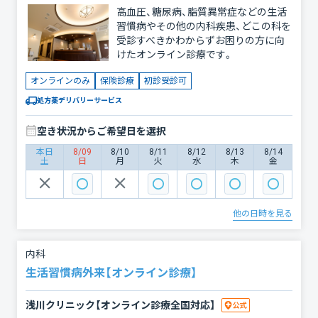
高血圧、糖尿病、脂質異常症などの生活
習慣病やその他の内科疾患、どこの科を
受診すべきかわからずお困りの方に向
けたオンライン診療です。
オンラインのみ
保険診療
初診受診可
処方薬デリバリーサービス
空き状況からご希望日を選択
本日
8/09
8/10
8/11
8/12
8/13
8/14
土
日
月
火
水
木
金
他の日時を見る
内科
生活習慣病外来【オンライン診療】
浅川クリニック【オンライン診療全国対応】