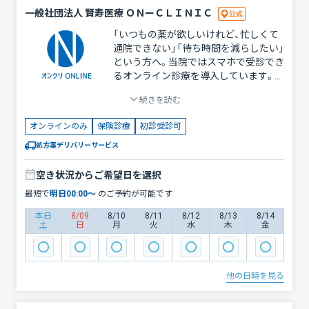
一般社団法人 賢寿医療 ＯＮーＣＬＩＮＩＣ
「いつもの薬が欲しいけれど、忙しくて
通院できない」「待ち時間を減らしたい」
という方へ。当院ではスマホで受診でき
るオンライン診療を導入しています。
ご自宅や職場から診察を受けられ、お薬
続きを読む
は郵送や最寄りの薬局での受け取りが
可能です。風邪の症状やいつもの塗り薬
オンラインのみ
保険診療
初診受診可
の継続など、対面が不要な症状にぜひご
活用ください。
処方薬デリバリーサービス
空き状況からご希望日を選択
最短で
明日
00:00
〜
のご予約が可能です
本日
8/09
8/10
8/11
8/12
8/13
8/14
土
日
月
火
水
木
金
他の日時を見る