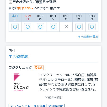
急性・慢性疾患 急性胃腸炎 過敏性腸症
空き状況からご希望日を選択
候群（IBS） ・その他の消化器系疾患 吐き
最短で
本日
13:30
〜
のご予約が可能です
気、嘔吐 フジクリニックの特長 ・症状を
丁寧にお伺いし、消化器疾患に特化した
本日
8/09
8/10
8/11
8/12
8/13
8/14
土
日
月
火
水
木
金
治療や生活指導を行います。必要に応じ
て、専門的な検査や対面診療を推奨しま
す。 ・保険適用で安心 診療は健康保険が
適用されますので、費用面でも安心して
他の日時を見る
ご利用いただけます。 ・オンラインで便
利に受診 通院せずに、自宅からスマー
トフォンやパソコンを使って診療を受
内科
けることができます。忙しい方や遠方に
生活習慣病
お住まいの方にも最適です。 ・生活習慣
のアドバイスも充実 消化器系の不調に
フジクリニック
は、生活習慣の見直しが重要です。食事
やストレス管理に関する具体的なアド
フジクリニックでは、**高血圧、脂質異
バイスも行っています。 消化器系の症
常症（コレステロール）、糖尿病、痛風（尿
状は早めの診療を 消化器系の不調は放
酸値）**などの生活習慣病に対して、オ
置すると悪化する可能性があります。少
ンラインでの継続的な診療・管理を行っ
しでも気になる症状があれば、フジクリ
ています。 現代の忙しいライフスタイ
ニックのオンライン消化器科診療をご
続きを読む
ルの中で、生活習慣病の早期発見と継続
利用ください。 あなたの健康を全力で
的な治療は、将来の重大な疾患（心筋梗
サポートいたします。お気軽にご相談く
オンラインのみ
保険診療
初診受診可