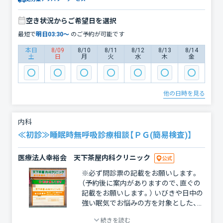
空き状況からご希望日を選択
最短で
明日
03:30
〜
のご予約が可能です
本日
8/09
8/10
8/11
8/12
8/13
8/14
土
日
月
火
水
木
金
他の日時を見る
内科
≪初診≫睡眠時無呼吸診療相談【ＰＧ(簡易検査)】
医療法人幸裕会 天下茶屋内科クリニック
※必ず問診票の記載をお願いします。
（予約後に案内がありますので、直ぐの
記載をお願いします。） いびきや日中の
強い眠気でお悩みの方を対象とした、睡
眠時無呼吸症候群（SAS）のオンライン
続きを読む