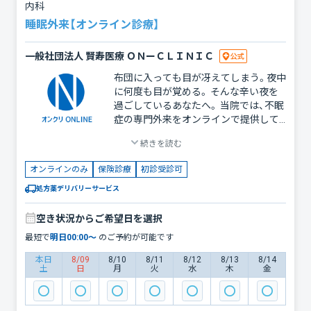
内科
睡眠外来【オンライン診療】
一般社団法人 賢寿医療 ＯＮーＣＬＩＮＩＣ
布団に入っても目が冴えてしまう。夜中
に何度も目が覚める。 そんな辛い夜を
過ごしているあなたへ。 当院では、不眠
症の専門外来をオンラインで提供して
います。 「仕事が忙しくて受診できな
続きを読む
い」「睡眠薬をもらうためだけに何時間
も待ちたくない」 そんな方のための、新
オンラインのみ
保険診療
初診受診可
しい受診スタイルです。
処方薬デリバリーサービス
空き状況からご希望日を選択
最短で
明日
00:00
〜
のご予約が可能です
本日
8/09
8/10
8/11
8/12
8/13
8/14
土
日
月
火
水
木
金