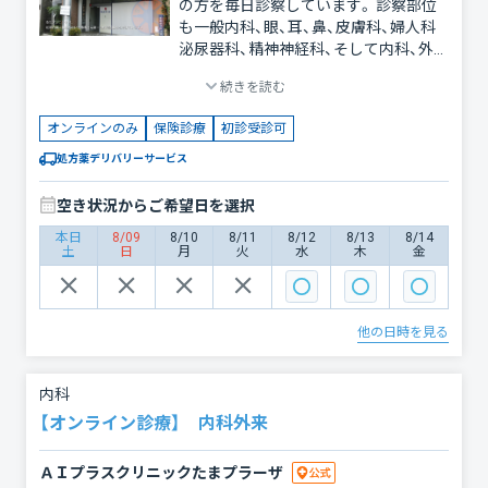
の方を毎日診察しています。 診察部位
も一般内科、眼、耳、鼻、皮膚科、婦人科
泌尿器科、精神神経科、そして内科、外
科、整形外科 ED AGA等のすべての
続きを読む
ジャンルにわたっています。 もちろん、
専門性の強い疾患や重症疾患、入院の必
オンラインのみ
保険診療
初診受診可
要な疾患は責任をもって提携医療機関
へ紹介しています。 あたりまえのこと
処方薬デリバリーサービス
ですが、患者さん第一の親切医療を心が
けています。 医者だから診てやってい
空き状況からご希望日を選択
るという態度は当院では絶対ありえま
本日
8/09
8/10
8/11
8/12
8/13
8/14
せん。 患者さんは何か主訴（痛み、発熱、
土
日
月
火
水
木
金
出血、発疹、腫張など）が原因で受診され
るのですからまずそれを取り除くこと
を第一目標としています。
他の日時を見る
内科
【オンライン診療】 内科外来
ＡＩプラスクリニックたまプラーザ