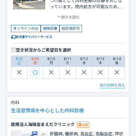
つけ医として内科全般の診療をおこな
っています。 院内処方が可能なため、薬
を直接ご自宅に配送することができま
続きを読む
す。 大人から小児までお気軽にご相談
ください。
オンラインのみ
保険診療
初診受診可
処方薬デリバリーサービス
空き状況からご希望日を選択
本日
8/09
8/10
8/11
8/12
8/13
8/14
土
日
月
火
水
木
金
他の日時を見る
内科
生活習慣病を中心とした内科診療
医療法人海陽会まえだクリニック
肝臓病、糖尿病、高血圧、高脂血症、甲状