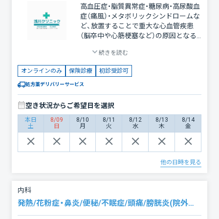
高血圧症・脂質異常症・糖尿病・高尿酸血
症​（痛風）・メタボリックシンドロームな
ど、放置することで重大な心血管疾患
（脳卒中や心筋梗塞など）の原因となる
病気を診療しております。その他貧血・
続きを読む
頭痛・便秘症にも対応しております。
オンラインのみ
保険診療
初診受診可
処方薬デリバリーサービス
空き状況からご希望日を選択
本日
8/09
8/10
8/11
8/12
8/13
8/14
土
日
月
火
水
木
金
他の日時を見る
内科
発熱/花粉症・鼻炎/便秘/不眠症/頭痛/膀胱炎(院外処方)