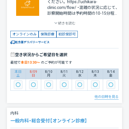
ください。 https://uchikara-
clinic.com/flow/ ・混雑の状況に応じて、
診察開始時間は予約時間の10-15分程度
前後する場合がございます。 ・近くの薬
続きを読む
局への処方箋の送付は、受診後30分以内
に行わせていただいております。 -------
オンラインのみ
保険診療
初診受診可
------ 急なかぜ症状、発熱や、のどの痛
み、咳、鼻水、痰などの症状の際はこちら
処方薬デリバリーサービス
でご相談ください。胃腸炎、膀胱炎、中
耳炎も対応します。 コロナやインフル
空き状況からご希望日を選択
エンザの時のお薬処方や診断書発行も
最短で
本日
13:30
〜
のご予約が可能です
行います。 （市販のコロナ・インフルエ
ンザのキットで陽性の場合は、画像を添
本日
8/09
8/10
8/11
8/12
8/13
8/14
土
日
月
火
水
木
金
付ください） 全てご自宅で完結できます
ので、自宅療養者の方もご利用下さい。
他の日時を見る
内科
一般内科・総合受付【オンライン診療】