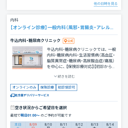
他の日時を見る
内科
【オンライン診療】一般内科（風邪・胃腸炎・アレルギーなど）
牛込内科・糖尿病クリニック
牛込内科・糖尿病クリニックでは、 一般
内科・糖尿病内科・生活習慣病（高血圧・
脂質異常症・糖尿病・高尿酸血症/痛風）
を中心に、 【保険診療対応】【初診からオ
ンライン診療対応】【全国対応】で診療を
続きを読む
行っています。 風邪症状や発熱、花粉
症、胃腸炎などの一般内科から、 糖尿病
オンラインのみ
保険診療
初診受診可
や高血圧などの慢性疾患管理まで幅広
く対応。 毎日10:00〜21:00まで診療し
処方薬デリバリーサービス
ており、忙しい方でも受診しやすい体制
を整えています。 【当院について】 牛込
空き状況からご希望日を選択
内科・糖尿病クリニックは、 初診からオ
最短で
明日
01:00
〜
のご予約が可能です
ンライン診療を安全に活用できる体制
を整えた、 オンライン完結型クリニッ
本日
8/09
8/10
8/11
8/12
8/13
8/14