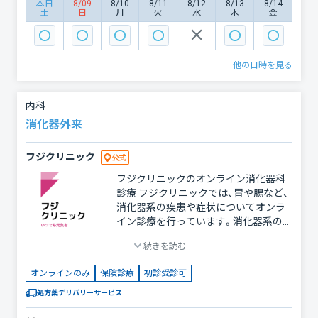
ニックの特長 ・医師が、症状を丁寧にお
本日
8/09
8/10
8/11
8/12
8/13
8/14
費以外の費用はかかりません。
土
日
月
火
水
木
金
伺いし、適切な治療や予防法を提案しま
す。必要に応じて、対面診療や専門医療
機関への紹介も行います。 ・オンライン
で手軽にフォローアップ 慢性疾患の定
他の日時を見る
期的な管理やお薬の処方をオンライン
で行うことで、通院の負担を軽減しま
す。 ・生活習慣のアドバイスも充実 循環
内科
器疾患の予防や改善には、生活習慣の見
消化器外来
直しが欠かせません。栄養や運動に関す
るアドバイスも提供します。 循環器系
フジクリニック
の健康を守るために 循環器疾患は、早
期の対応がその後の健康状態に大きく
フジクリニックのオンライン消化器科
影響します。フジクリニックのオンライ
診療 フジクリニックでは、胃や腸など、
ン循環器内科診療を活用し、健康管理を
消化器系の疾患や症状についてオンラ
始めてみませんか？ 体調に少しでも不
イン診療を行っています。消化器系の不
安がある方は、ぜひお気軽にご相談くだ
調は、生活の質に大きく影響を与えるた
さい。フジクリニックが、あなたの健康
続きを読む
め、早めの診療が重要です。当院では症
を全力でサポートいたします。 ※当院
状の緩和や改善をサポートいたします。
では診療費以外の費用はかかりません。
オンラインのみ
保険診療
初診受診可
対応可能な症状・疾患 ・胃や腸のトラブ
ル 胃の痛みや胸やけ（逆流性食道炎） げ
処方薬デリバリーサービス
っぷ、胃もたれ 下痢、便秘、腹部膨満感 ・