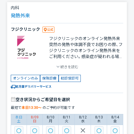
だいております。 ------------- 高血圧、コ
内科
レステロール、尿酸、痛風といった生活
発熱外来
習慣病、喘息や頭痛、花粉症、お腹の悩み
といった内科全般を対応しています。お
フジクリニック
気軽にご相談下さい。対応可能な症状：
発熱/のどの痛み/胃腸炎/高血圧/頭痛/
フジクリニックのオンライン発熱外来
不眠/生理痛/喘息/おなかの悩み（便秘・
突然の発熱や体調不良でお困りの際、フ
下痢）/げっぷ・胸やけ（逆流性食道炎）/
ジクリニックのオンライン発熱外来を
アレルギー鼻炎・花粉症/にきび/発疹/
ご利用ください。感染症が疑われる場合
アトピー/口内炎など
でも、外出せずに自宅から診療を受けら
続きを読む
れるため、安心して治療を開始できま
す。迅速に対応し、適切な診断と治療を
オンラインのみ
保険診療
初診受診可
提供いたします。 こんな症状でご相談
ください 突然の発熱（37.5℃以上） のど
処方薬デリバリーサービス
の痛み、咳、鼻水 全身のだるさや倦怠感
寒気や悪寒、関節の痛み 吐き気や下痢
空き状況からご希望日を選択
を伴う発熱 対応可能な疾患・症状 ・感染
最短で
本日
13:30
〜
のご予約が可能です
症 インフルエンザ 新型コロナウイルス
（自宅療養中のサポートも可能） 急性扁
本日
8/09
8/10
8/11
8/12
8/13
8/14
土
日
月
火
水
木
金
桃炎、咽頭炎 胃腸炎 ・慢性疾患との関連
高血圧や糖尿病をお持ちの方の発熱時