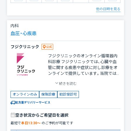
の体調管理 フジクリニックの特長 ・自
宅から安心して受診 発熱時に外出する
他の日時を見る
必要がないため、自宅で休みながら診療
を受けられます。他者への感染リスクも
軽減できます。 ・迅速な診断と治療 症状
内科
を丁寧にヒアリングし、必要に応じて適
血圧・心疾患
切な薬を処方します。お薬は近隣の薬局
で受け取ることが可能です。 ・保険診療
フジクリニック
で安心 診療費は健康保険が適用される
ため、安心してご利用いただけます。 ・
フジクリニックのオンライン循環器内
健康相談にも対応 発熱以外にも、健康
科診療 フジクリニックでは、心臓や血
診断の結果や持病との関連が気になる
管に関する疾患や症状に対し診療をオ
場合の相談も可能です。 早めの対応が
ンラインで提供しています。当院では、
健康への第一歩 発熱は体からの重要な
患者様一人ひとりに合った治療プラン
サインです。早期の診療で症状を和ら
続きを読む
を提案し、健康的な生活をサポートいた
げ、回復を促すことができます。フジク
します。 対応可能な症状・疾患 ・生活習
リニックのオンライン発熱外来を活用
オンラインのみ
保険診療
初診受診可
慣病の管理 高血圧、脂質異常症（高コレ
して、迅速かつ適切なケアを受けましょ
ステロール） メタボリック症候群に関連
処方薬デリバリーサービス
う。 お急ぎの場合や希望の時間が空い
する循環器疾患 ・循環器系の症状 不整
ていない場合は、ほかの内科診療枠もご
脈の管理（安定期の患者様） むくみや血
空き状況からご希望日を選択
利用いただけます。 お気軽にご相談く
圧の変動 ・心臓血管系の疾患 狭心症、心
ださい。私たちがあなたの健康を全力で
最短で
本日
13:30
〜
のご予約が可能です
不全の安定期フォローアップ フジクリ
サポートいたします。 ※当院では診療