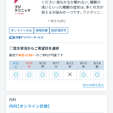
ください 夜なかなか眠れない、睡眠が
ご相談ください。オンライン診療を通じ
浅いといった睡眠の症状は、多くの方が
て、皆様の健康をしっかりサポートいた
抱えるお悩みの一つです。フジクリニッ
します。 ※当院では診療費以外の費用
クでは、不眠に関するカウンセリングを
はかかりません。
続きを読む
丁寧に行い、患者様一人ひとりに適した
治療法をご提案しています。 ・処方可能
オンラインのみ
保険診療
初診受診可
なお薬について 当クリニックでは、睡
眠導入剤を中心に、不眠症状の改善をサ
処方薬デリバリーサービス
ポートします。 ・安心してご相談いただ
けるサポート体制 フジクリニックで
空き状況からご希望日を選択
は、オンライン診療を通じて全国どこか
最短で
本日
13:30
〜
のご予約が可能です
らでも簡単に診療を受けられます。夜間
や休日も対応しておりますので、忙しい
本日
8/09
8/10
8/11
8/12
8/13
8/14
土
日
月
火
水
木
金
方でも安心してご利用いただけます。
眠りのお悩みを解消し、快適な日常生活
を取り戻しましょう。まずはお気軽にフ
ジクリニックまでご相談ください！ ※当
他の日時を見る
院では診療費以外の費用はかかりませ
ん。
内科
内科【オンライン診療】