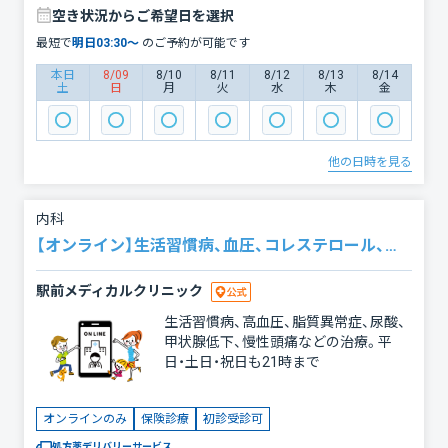
な診療をご提供いたします。
空き状況からご希望日を選択
最短で
明日
03:30
〜
のご予約が可能です
本日
8/09
8/10
8/11
8/12
8/13
8/14
土
日
月
火
水
木
金
他の日時を見る
内科
【オンライン】生活習慣病、血圧、コレステロール、頭痛
駅前メディカルクリニック
生活習慣病、高血圧、脂質異常症、尿酸、
甲状腺低下、慢性頭痛などの治療。平
日・土日・祝日も21時まで
オンラインのみ
保険診療
初診受診可
処方薬デリバリーサービス