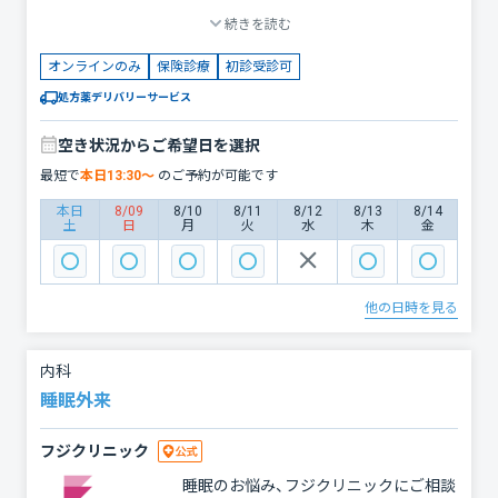
急性の症状や慢性的な不調、健康診断の
変化や健康に関する不安がある方は、お
続きを読む
結果に関するご相談まで、幅広く対応し
気軽にご相談ください。 フジクリニッ
ています。 対応可能な症状・疾患 生活習
クの生活習慣病外来が、皆様の健康維持
オンラインのみ
保険診療
初診受診可
慣病の管理 高血圧、脂質異常症（コレス
をしっかりとサポートいたします。 ※
テロール）、糖尿病 痛風、尿酸値の管理
処方薬デリバリーサービス
診療費以外の追加料金は一切かかりま
呼吸器やアレルギー関連 喘息（安定期の
せん。
管理） アレルギー性鼻炎、花粉症 いびき
空き状況からご希望日を選択
外来（睡眠時無呼吸症候群） 消化器や胃
最短で
本日
13:30
〜
のご予約が可能です
腸の不調 胃腸炎、便秘、下痢 胸やけ、逆
流性食道炎 一般内科の症状 発熱、のど
本日
8/09
8/10
8/11
8/12
8/13
8/14
土
日
月
火
水
木
金
の痛み、咳 頭痛、不眠、生理痛 皮膚の悩
み（にきび、湿疹、アトピーなど） フジク
リニックの特長 ・事前準備でスムーズな
診療 健康診断結果やお薬手帳をお持ち
他の日時を見る
の場合は、診療時にご提示いただくと、
より適切な診療が可能です。 ・柔軟な予
約対応 お急ぎの場合や希望の時間が空
内科
いていない場合は、ほかの内科診療枠も
睡眠外来
ご利用いただけます。 体調や健康の不
安をお気軽にご相談ください フジクリ
フジクリニック
ニックでは、患者様の症状に寄り添い、
丁寧な診療を心がけています。お体の不
睡眠のお悩み、フジクリニックにご相談
調や健康に関するお悩みがあれば、ぜひ