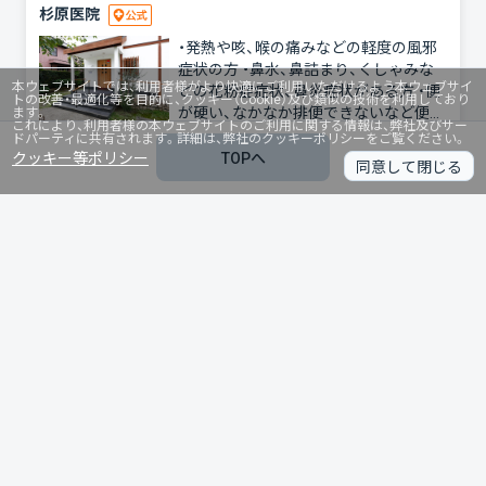
杉原医院
・発熱や咳、喉の痛みなどの軽度の風邪
症状の方 ・鼻水、鼻詰まり、くしゃみな
本ウェブサイトでは、利用者様がより快適にご利用いただけるよう本ウェブサイ
どの花粉症症状、鼻炎症状がある方 ・便
トの改善・最適化等を目的に、クッキー（Cookie）及び類似の技術を利用しており
が硬い、なかなか排便できないなど便秘
ます。
これにより、利用者様の本ウェブサイトのご利用に関する情報は、弊社及びサー
症状がある方 ・寝つきが悪い、途中で覚
ドパーティに共有されます。詳細は、弊社のクッキーポリシーをご覧ください。
続きを読む
醒してしまう、朝スッキリしないなどの
クッキー等ポリシー
TOPへ
同意して閉じる
不眠症でお困りの方 ・頭痛でお困りの方
オンラインのみ
保険診療
初診受診可
・排尿時痛や残尿感など膀胱炎症状でお
困りの方 上記に該当される方で、院外
処方薬デリバリーサービス
処方を希望される方のための診療メニ
ューです。お薬は近くの薬局か宅配で受
空き状況からご希望日を選択
け取りできます。
本日
8/09
8/10
8/11
8/12
8/13
8/14
土
日
月
火
水
木
金
他の日時を見る
内科
内科・循環器内科・呼吸器内科・アレルギー・発熱風邪症状など