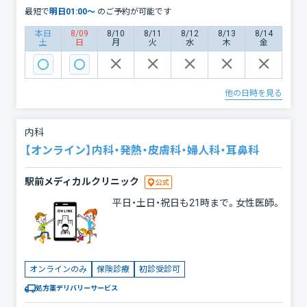
要に応じて睡眠薬や睡眠改善薬の処方
FAXまたは電子送信いたします。 LINE登
最短で
明日
01:00
〜
のご予約が可能です
を行います。 このような症状はありま
録はこちら→ https://s.lmes.jp/landing-
qr/2010363520-1MHAH80u?
せんか？ 寝付くまで30分以上かかる 夜
本日
8/09
8/10
8/11
8/12
8/13
8/14
土
日
月
火
水
木
金
uLand=rvOCqK お気軽にご相談くださ
中に何度も目が覚める 朝早く目が覚め
い。経験豊富な医師が症状に応じた適切
てしまう 睡眠時間は十分なのに疲れが
な診療をご提供いたします。
取れない 日中に強い眠気がある 仕事や
日常生活に支障が出ている オンライン
他の日時を見る
診療について ご自宅から受診いただけ
ます。症状やお薬の内容によっては、対
面診療をご案内する場合があります。
内科
【ご利用にあたって】 オンライン診療の
【オンライン】内科・発熱・皮膚科・婦人科・耳鼻科
流れはLINE登録後にご確認ください。
https://s.lmes.jp/landing-
qr/2010363520-1MHAH80u?
駅前メディカルクリニック
uLand=rvOCqK 混雑状況により、診察開
平日・土日・祝日も21時まで。女性医師。
始時間が予約時間の前後10〜15分程度
ずれる場合があります。 処方箋は診察
後30分以内を目安に、ご指定の薬局へ
FAXまたは電子送信いたします。 LINE登
録はこちら→ https://s.lmes.jp/landing-
オンラインのみ
保険診療
初診受診可
qr/2010363520-1MHAH80u?
uLand=rvOCqK お気軽にご相談くださ
処方薬デリバリーサービス
い。経験豊富な医師が症状に応じた適切