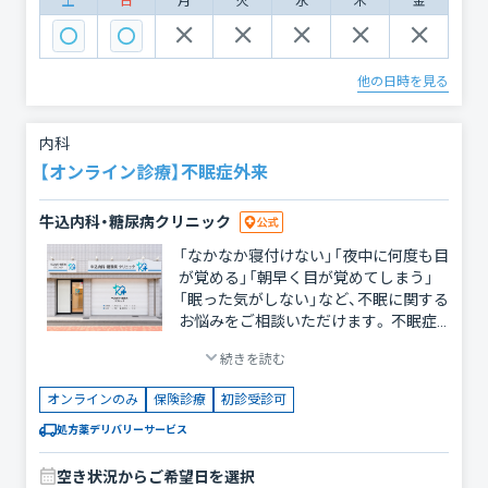
土
日
月
火
水
木
金
クです。 健康保険を利用しながら、 一般
内科から生活習慣病まで、継続しやすい
医療を提供しています。 「急な体調不良
を相談したい」 「健康診断で異常を指摘
他の日時を見る
された」 「忙しくて病院に行く時間がな
い」 「現在のお薬を継続したい」 そんな
方もお気軽にご相談ください。 【対応可
内科
能な主な診療内容】 一般内科 ・風邪 ・発
【オンライン診療】不眠症外来
熱外来 ・咳 / のどの痛み ・胃痛 / 胃腸炎
・腹痛 / 下痢 / 便秘 ・頭痛 ・花粉症 / アレ
牛込内科・糖尿病クリニック
ルギー ・喘息 ・不眠症 ・漢方相談 生活習
慣病 ・糖尿病 ・高血圧 ・脂質異常症 ・高
「なかなか寝付けない」「夜中に何度も目
尿酸血症 / 痛風 その他 ・皮膚科（にき
が覚める」「朝早く目が覚めてしまう」
び、湿疹など） ・婦人科相談（ピル、更年
「眠った気がしない」など、不眠に関する
期など） ・泌尿器科相談 【オンライン診
お悩みをご相談いただけます。 不眠症
療の流れ】 オンライン診療の流れはLINE
はストレスや生活習慣の乱れだけでな
登録後にご確認ください。
続きを読む
く、睡眠時無呼吸症候群、うつ病、不安障
https://s.lmes.jp/landing-
害、甲状腺疾患などが原因となっている
qr/2010363520-1MHAH80u?
オンラインのみ
保険診療
初診受診可
こともあります。当院では症状や生活背
uLand=rvOCqK 混雑状況により、診察開
景を丁寧にお伺いし、一人ひとりに合わ
処方薬デリバリーサービス
始時間が予約時間の前後10〜15分程度
せた治療をご提案いたします。 睡眠衛
ずれる場合があります。 処方箋は診察
生指導（生活習慣の改善）を基本とし、必
後30分以内を目安に、ご指定の薬局へ
空き状況からご希望日を選択