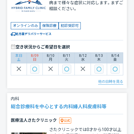
病まで様々な症状に対応します。まずご
相談ください。
オンラインのみ
保険診療
初診受診可
処方薬デリバリーサービス
空き状況からご希望日を選択
本日
8/09
8/10
8/11
8/12
8/13
8/14
土
日
月
火
水
木
金
他の日時を見る
内科
総合診療科を中心とする内科婦人科皮膚科等
医療法人さたクリニック
さたクリニックでは0才から100才以上