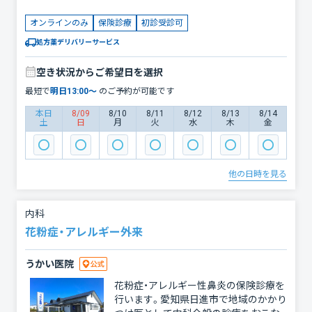
初診外来です。 「家族にいびきや睡眠中
の無呼吸を指摘された」「十分寝ている
オンラインのみ
保険診療
初診受診可
はずなのに疲れが取れない」「会議や運
転中に強い眠気に襲われる」といった症
処方薬デリバリーサービス
状がある方は、お気軽にご相談くださ
い。 医師による問診・診察の結果、睡眠
空き状況からご希望日を選択
時無呼吸症候群の疑いがある場合は、ご
最短で
明日
13:00
〜
のご予約が可能です
自宅で簡単にできる「簡易検査キット
（PG）」をご自宅宛に郵送いたします。病
本日
8/09
8/10
8/11
8/12
8/13
8/14
土
日
月
火
水
木
金
院に足を運ぶことなく、いつもの環境で
検査を受けていただけます。 ※ご希望
の方はもちろん対面での診療も可能で
す。その場合も、どうぞお気軽にご相談
他の日時を見る
頂き、診療時間中にご来院下さい。 ※検
査後の結果説明や、その後の治療（CPAP
療法など）についても、引き続きオンラ
内科
イン診療でサポートが可能です。（但
花粉症・アレルギー外来
し、治療開始の初回（導入時）や、治療開
始から数ヶ月間（安定するまで）の間は
うかい医院
対面での診療が原則必要ではあります。
医師より説明がありますので、指示に従
花粉症・アレルギー性鼻炎の保険診療を
って下さい。）
行います。愛知県日進市で地域のかかり