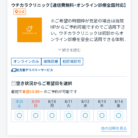
ウチカラクリニック【通信費無料・オンライン診療全国対応】
※ご希望の時間枠が充足の場合は当院
HPからご予約可能ですのでご活用下さ
い。 ウチカラクリニックは初診からオ
ンライン診療を安全に活用できる体制
を整えた、オンライン完結型クリニック
続きを読む
です。夜間、休日も対応しており、全国
対応可能で健康保険が使えます。 気に
オンラインのみ
保険診療
初診受診可
なる症状やお悩みについてお気軽に空
いた時間でご相談下さい。 対応可能な
処方薬デリバリーサービス
病気：内科/発熱外来/アレルギー・花粉
症/ぜんそく/頭痛/小児科/皮膚科（にき
空き状況からご希望日を選択
び、ヘルペス、アトピーなど）/生活習慣
最短で
本日
13:30
〜
のご予約が可能です
病/婦人科（ピル・更年期・PMS）泌尿器科
（性病）/漢方/不眠など オンライン診療
本日
8/09
8/10
8/11
8/12
8/13
8/14
土
日
月
火
水
木
金
の流れは以下をご確認ください。
https://uchikara-clinic.com/flow/ ・混雑
の状況に応じて、診察開始時間は予約時
間の10-15分程度前後する場合がござい
他の日時を見る
ます。 ・近くの薬局への処方箋の送付の
場合は、受診後30分以内に行わせていた