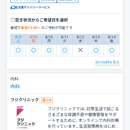
塞・脳梗塞など）を予防するために非常
ださい！ ※当院では診療費以外の費用は
に重要です。当院では、患者様一人ひと
処方薬デリバリーサービス
かかりません。
りの状態に合わせた丁寧な対応を心が
けており、ご自宅にいながら安心してご
空き状況からご希望日を選択
相談いただけます。 対応疾患： 高血圧
最短で
本日
13:30
〜
のご予約が可能です
症：血圧のコントロールと薬の調整 脂質
異常症：LDLコレステロール、中性脂肪な
本日
8/09
8/10
8/11
8/12
8/13
8/14
土
日
月
火
水
木
金
どの管理 糖尿病：HbA1cや血糖値のモニ
タリングと治療方針の相談 痛風／高尿
酸血症：尿酸値のコントロールと予防指
導 当院の特長： オンラインで継続的に
他の日時を見る
フォロー 定期的な経過観察やお薬の
処方が、通院せずにご自宅から可能で
す。 健康診断結果も活用可能 健診の
内科
結果やお薬手帳をもとに、専門的なアド
内科
バイスを行います。 柔軟な診療体制
お急ぎの場合も他の診療枠をご案内で
フジクリニック
きるので、安心してご相談いただけま
す。 このような方におすすめです： 健診
フジクリニックでは、日常生活で起こる
で異常を指摘されたが、どこに相談すれ
さまざまな体調不良や健康管理をサポ
ばいいか迷っている 忙しくて病院に通
ートするために、オンラインで内科診療
う時間が取れない 自宅で継続的に数値
を行っています。生活習慣病をはじめ、
を管理しながら治療を受けたい 体調の