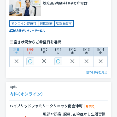
腺疾患 睡眠時無呼吸症候群
オンライン診療可
保険診療
初診受診可
処方薬デリバリーサービス
空き状況からご希望日を選択
本日
8/09
8/10
8/11
8/12
8/13
8/14
土
日
月
火
水
木
金
他の日時を見る
内科
内科（オンライン）
ハイブリッドファミリークリニック南会津町
風邪や頭痛、腹痛、花粉症から生活習慣