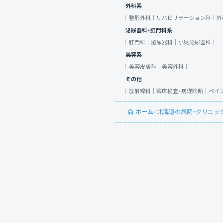
外科系
整形外科｜
リハビリテーション科｜
外
泌尿器科・肛門科系
肛門科｜
泌尿器科｜
小児泌尿器科｜
美容系
美容皮膚科｜
美容外科｜
その他
放射線科｜
臨床検査・病理診断｜
ペイ
ホーム
>
北海道の病院・クリニッ