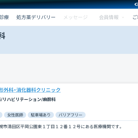
会員情報
診療
処方薬デリバリー
メッセージ
ご
科
形外科・消化器科クリニック
科/リハビリテーション/麻酔科
女性医師
駐車場あり
バリアフリー
幌市清田区平岡公園東１丁目１２番１２号にある医療機関です。