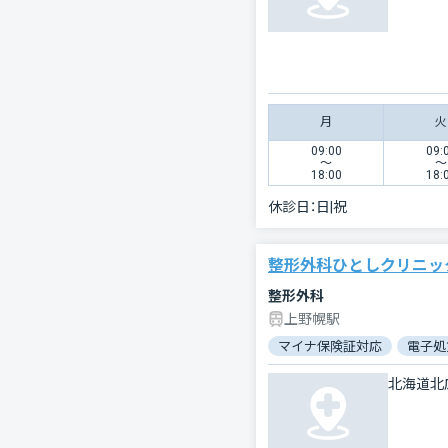
月
火
09:00
09:
〜
〜
18:00
18:
休診日：
日|祝
整形外科ひとしクリニッ
整形外科
上野幌駅
マイナ保険証対応
電子処
北海道北