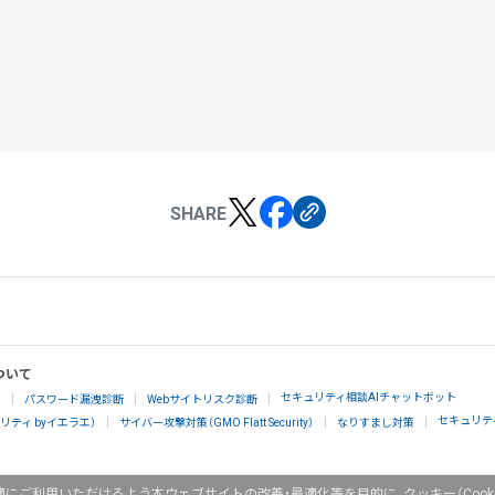
SHARE
ついて
セキュリティ相談AIチャットボット
」
パスワード漏洩診断
Webサイトリスク診断
セキュリテ
ティ byイエラエ）
サイバー攻撃対策（GMO Flatt Security）
なりすまし対策
にご利用いただけるよう本ウェブサイトの改善・最適化等を目的に、クッキー（Cook