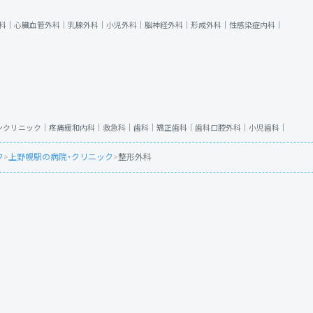
科｜
心臓血管外科｜
乳腺外科｜
小児外科｜
脳神経外科｜
形成外科｜
性感染症内科｜
ンクリニック｜
疼痛緩和内科｜
救急科｜
歯科｜
矯正歯科｜
歯科口腔外科｜
小児歯科｜
ク
>
上野幌駅の病院・クリニック
>
整形外科