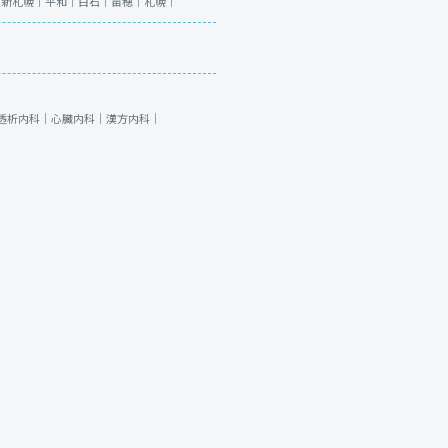
｜
新札幌｜
平和｜
白石｜
苗穂｜
札幌｜
透析内科｜
心臓内科｜
漢方内科｜