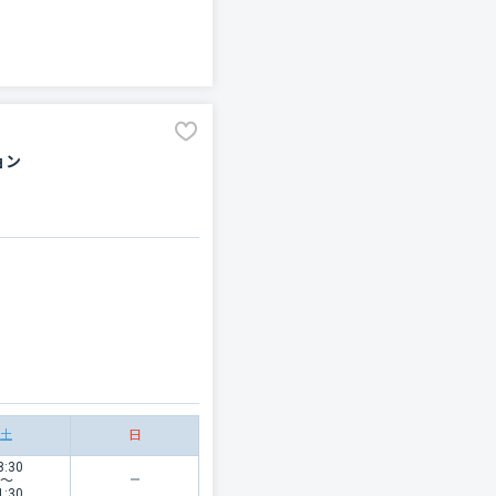
ョン
土
日
8:30
〜
1:30