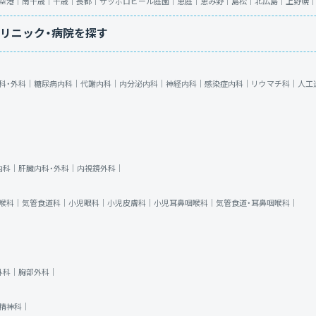
空港｜
南千歳｜
千歳｜
長都｜
サッポロビール庭園｜
恵庭｜
恵み野｜
島松｜
北広島｜
上野幌
リニック・病院を探す
科・外科｜
糖尿病内科｜
代謝内科｜
内分泌内科｜
神経内科｜
感染症内科｜
リウマチ科｜
人工
内科｜
肝臓内科・外科｜
内視鏡外科｜
喉科｜
気管食道科｜
小児眼科｜
小児皮膚科｜
小児耳鼻咽喉科｜
気管食道・耳鼻咽喉科｜
外科｜
胸部外科｜
精神科｜