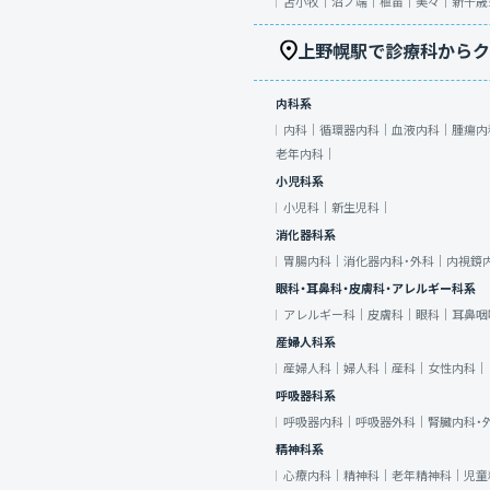
苫小牧｜
沼ノ端｜
植苗｜
美々｜
新千歳
上野幌駅で診療科からク
内科系
内科｜
循環器内科｜
血液内科｜
腫瘍内
老年内科｜
小児科系
小児科｜
新生児科｜
消化器科系
胃腸内科｜
消化器内科・外科｜
内視鏡
眼科・耳鼻科・皮膚科・アレルギー科系
アレルギー科｜
皮膚科｜
眼科｜
耳鼻咽
産婦人科系
産婦人科｜
婦人科｜
産科｜
女性内科｜
呼吸器科系
呼吸器内科｜
呼吸器外科｜
腎臓内科・
精神科系
心療内科｜
精神科｜
老年精神科｜
児童