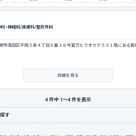
神科・神経科/皮膚科/整形外科
幌市清田区平岡５条４丁目８番３６号富万ヒラオカテラス１階にある医
詳細を見る
4
件中
1
〜
4
件を表示
探す