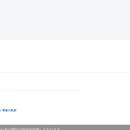
ィ事業の軌跡
ie）及び類似の技術を利用しております。