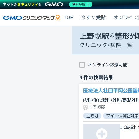
無料診断
TOP
今すぐ受診
オンライン
上野幌駅
の
整形外
クリニック・病院一覧
オンライン診療可能
4
件の検索結果
医療法人社団平岡公園整
内科/消化器科/外科/整形外
上野幌駅
土曜可
マイナ保険証対応
北海道札