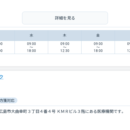
詳細を見る
水
木
金
00
09:00
09:00
09:00
0
〜
〜
〜
00
18:00
12:30
18:00
1
ク
方箋対応
広島市大曲幸町３丁目４番４号 ＫＭＲビル３階にある医療機関です。