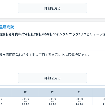
詳細を見る
里塚病院
環器科/老年内科/外科/肛門科/麻酔科/ペインクリニック/リハビリテーシ
幌市清田区美しが丘１条６丁目１番５号にある医療機関です。
詳細を見る
水
木
金
30
08:30
08:30
08:30
0
〜
〜
〜
30
16:30
16:30
16:30
1