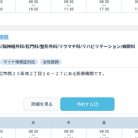
30
08:30
08:30
08:30
0
〜
〜
〜
30
18:30
11:30
17:30
1
病院
科/脳神経外科/肛門科/整形外科/リウマチ科/リハビリテーション/麻酔科
マイナ保険証対応
女性医師
広市西２３条南２丁目１６－２７にある医療機関です。
詳細を見る
予約する
水
木
金
30
08:30
08:30
08:30
0
〜
〜
〜