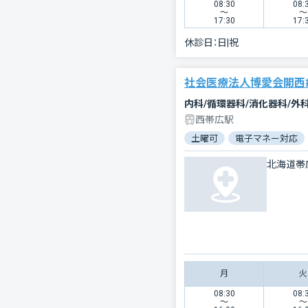
08:30
08:
〜
〜
17:30
17:
休診日：
日|祝
社会医療法人博愛会開西
内科/循環器科/消化器科/外
西帯広駅
土曜可
電子マネー対応
北海道帯
月
火
08:30
08:
〜
〜