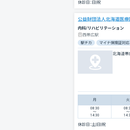
休診日：
日|祝
公益財団法人北海道医療
内科/リハビリテーション
西帯広駅
駅チカ
マイナ保険証対応
北海道帯
月
火
08:30
08:
〜
〜
14:30
14:
休診日：
土|日|祝