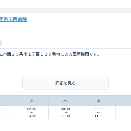
団帯広西病院
広市西２３条南１丁目１２９番地にある医療機関です。
詳細を見る
水
木
金
30
08:30
08:30
08:30
〜
〜
〜
30
14:30
11:30
11:30