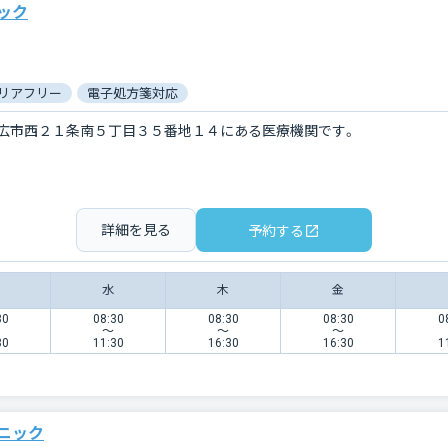
ック
リアフリー
電子処方箋対応
広市西２１条南５丁目３５番地１４にある医療機関です。
詳細を見る
予約する
水
木
金
30
08:30
08:30
08:30
0
〜
〜
〜
30
11:30
16:30
16:30
1
ニック