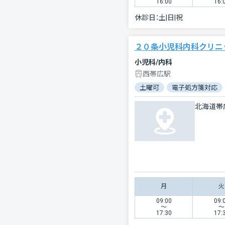
16:00
16:
休診日：
土|日|祝
２０条小児科内科クリニ
小児科/内科
西帯広駅
土曜可
電子処方箋対応
北海道帯
月
火
09:00
09:
〜
〜
17:30
17: