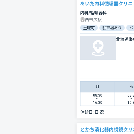
あいた内科循環器クリニ
内科/循環器科
西帯広駅
土曜可
駐車場あり
バ
北海道帯
月
火
08:30
08:
〜
〜
16:30
16:
休診日：
日|祝
とかち消化器内視鏡クリ