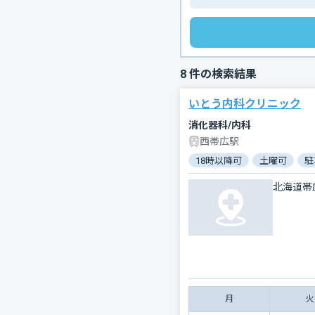
8
件の検索結果
いとう内科クリニック
消化器科/内科
西帯広駅
18時以降可
土曜可
駐
北海道帯
月
火