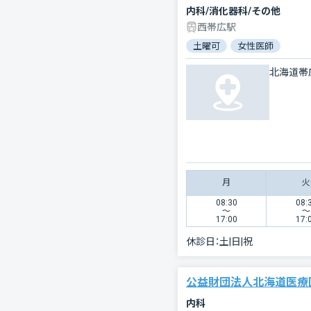
内科/消化器科/その他
西帯広駅
土曜可
女性医師
北海道帯
月
火
08:30
08:
〜
〜
17:00
17:
休診日：
土|日|祝
公益財団法人北海道医療
内科