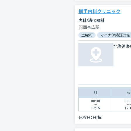
横手内科クリニック
内科/消化器科
西帯広駅
土曜可
マイナ保険証対応
北海道帯
月
火
08:30
08:
〜
〜
17:15
17:
休診日：
日|祝