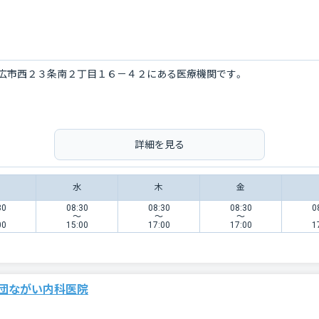
広市西２３条南２丁目１６－４２にある医療機関です。
詳細を見る
水
木
金
30
08:30
08:30
08:30
0
〜
〜
〜
00
15:00
17:00
17:00
1
団ながい内科医院