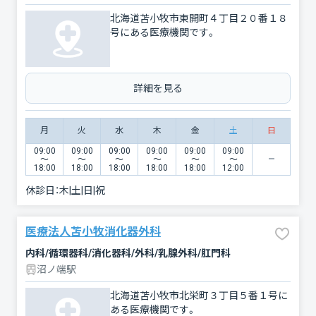
北海道苫小牧市東開町４丁目２０番１８
号にある医療機関です。
詳細を見る
月
火
水
木
金
土
日
09:00
09:00
09:00
09:00
09:00
09:00
〜
〜
〜
〜
〜
〜
18:00
18:00
18:00
18:00
18:00
12:00
休診日：
木|土|日|祝
医療法人苫小牧消化器外科
内科/循環器科/消化器科/外科/乳腺外科/肛門科
沼ノ端駅
北海道苫小牧市北栄町３丁目５番１号に
ある医療機関です。