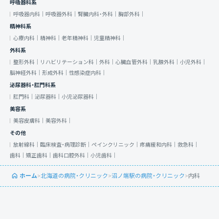
呼吸器科系
呼吸器内科｜
呼吸器外科｜
腎臓内科・外科｜
胸部外科｜
精神科系
心療内科｜
精神科｜
老年精神科｜
児童精神科｜
外科系
整形外科｜
リハビリテーション科｜
外科｜
心臓血管外科｜
乳腺外科｜
小児外科｜
脳神経外科｜
形成外科｜
性感染症内科｜
泌尿器科・肛門科系
肛門科｜
泌尿器科｜
小児泌尿器科｜
美容系
美容皮膚科｜
美容外科｜
その他
放射線科｜
臨床検査・病理診断｜
ペインクリニック｜
疼痛緩和内科｜
救急科｜
歯科｜
矯正歯科｜
歯科口腔外科｜
小児歯科｜
ホーム
>
北海道の病院・クリニック
>
沼ノ端駅の病院・クリニック
>
内科