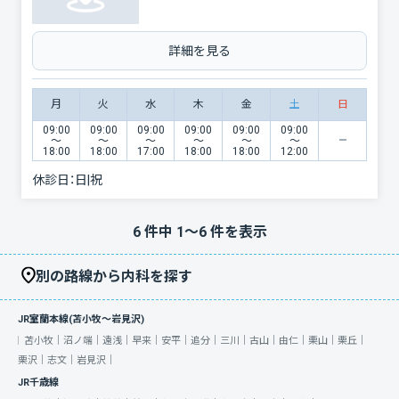
詳細を見る
月
火
水
木
金
土
日
09:00
09:00
09:00
09:00
09:00
09:00
〜
〜
〜
〜
〜
〜
18:00
18:00
17:00
18:00
18:00
12:00
休診日：
日|祝
6
件中
1
〜
6
件を表示
別の路線から内科を探す
JR室蘭本線(苫小牧～岩見沢)
苫小牧｜
沼ノ端｜
遠浅｜
早来｜
安平｜
追分｜
三川｜
古山｜
由仁｜
栗山｜
栗丘｜
栗沢｜
志文｜
岩見沢｜
JR千歳線