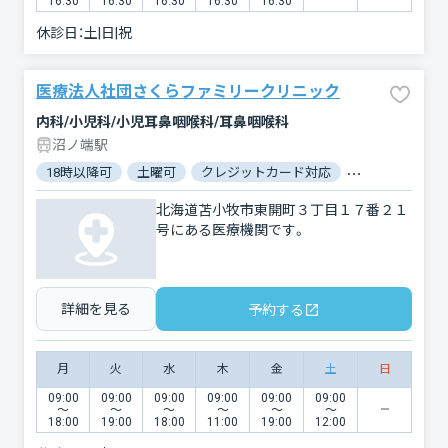
16:30
16:30
16:30
16:30
16:30
休診日：
土|日|祝
医療法人社団さくらファミリークリニック
内科/小児科/小児耳鼻咽喉科/耳鼻咽喉科
沼ノ端駅
18時以降可
土曜可
クレジットカード対応
電子マネー対応
北海道苫小牧市東開町３丁目１７番２１
号にある医療機関です。
詳細を見る
予約する
月
火
水
木
金
土
日
09:00
09:00
09:00
09:00
09:00
09:00
〜
〜
〜
〜
〜
〜
18:00
19:00
18:00
11:00
19:00
12:00