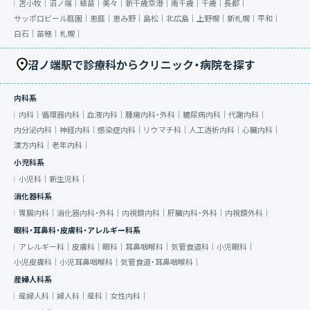
苫小牧｜
沼ノ端｜
植苗｜
美々｜
新千歳空港｜
南千歳｜
千歳｜
長都｜
サッポロビール庭園｜
恵庭｜
恵み野｜
島松｜
北広島｜
上野幌｜
新札幌｜
平和｜
白石｜
苗穂｜
札幌｜
沼ノ端駅で診療科からクリニック・病院を探す
内科系
内科｜
循環器内科｜
血液内科｜
腫瘍内科・外科｜
糖尿病内科｜
代謝内科｜
内分泌内科｜
神経内科｜
感染症内科｜
リウマチ科｜
人工透析内科｜
心臓内科｜
漢方内科｜
老年内科｜
小児科系
小児科｜
新生児科｜
消化器科系
胃腸内科｜
消化器内科・外科｜
内視鏡内科｜
肝臓内科・外科｜
内視鏡外科｜
眼科・耳鼻科・皮膚科・アレルギー科系
アレルギー科｜
皮膚科｜
眼科｜
耳鼻咽喉科｜
気管食道科｜
小児眼科｜
小児皮膚科｜
小児耳鼻咽喉科｜
気管食道・耳鼻咽喉科｜
産婦人科系
産婦人科｜
婦人科｜
産科｜
女性内科｜