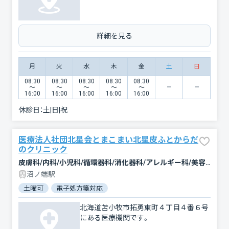
詳細を見る
月
火
水
木
金
土
日
08:30
08:30
08:30
08:30
08:30
〜
〜
〜
〜
〜
16:00
16:00
16:00
16:00
16:00
休診日：
土|日|祝
医療法人社団北星会とまこまい北星皮ふとからだ
のクリニック
皮膚科/内科/小児科/循環器科/消化器科/アレルギー科/美容皮膚科
沼ノ端駅
土曜可
電子処方箋対応
北海道苫小牧市拓勇東町４丁目４番６号
にある医療機関です。