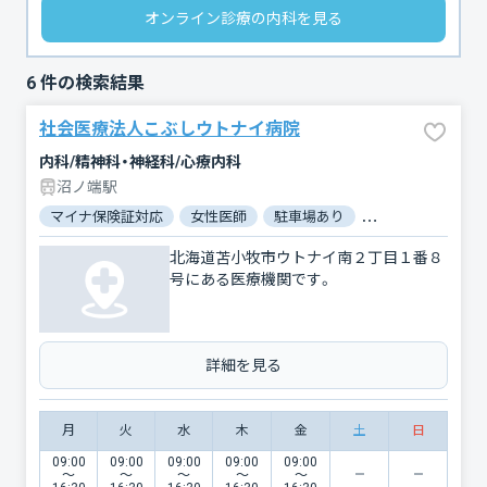
オンライン診療の内科を見る
6
件の検索結果
社会医療法人こぶしウトナイ病院
内科/精神科・神経科/心療内科
沼ノ端駅
マイナ保険証対応
女性医師
駐車場あり
バリアフリー
北海道苫小牧市ウトナイ南２丁目１番８
号にある医療機関です。
詳細を見る
月
火
水
木
金
土
日
09:00
09:00
09:00
09:00
09:00
〜
〜
〜
〜
〜