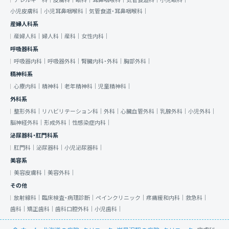
アレルギー科｜
皮膚科｜
眼科｜
耳鼻咽喉科｜
気管食道科｜
小児眼科｜
小児皮膚科｜
小児耳鼻咽喉科｜
気管食道・耳鼻咽喉科｜
産婦人科系
産婦人科｜
婦人科｜
産科｜
女性内科｜
呼吸器科系
呼吸器内科｜
呼吸器外科｜
腎臓内科・外科｜
胸部外科｜
精神科系
心療内科｜
精神科｜
老年精神科｜
児童精神科｜
外科系
整形外科｜
リハビリテーション科｜
外科｜
心臓血管外科｜
乳腺外科｜
小児外科｜
脳神経外科｜
形成外科｜
性感染症内科｜
泌尿器科・肛門科系
肛門科｜
泌尿器科｜
小児泌尿器科｜
美容系
美容皮膚科｜
美容外科｜
その他
放射線科｜
臨床検査・病理診断｜
ペインクリニック｜
疼痛緩和内科｜
救急科｜
歯科｜
矯正歯科｜
歯科口腔外科｜
小児歯科｜