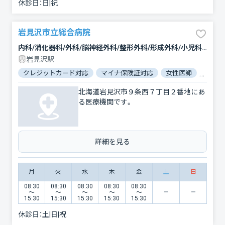
休診日：
日|祝
岩見沢市立総合病院
内科/消化器科/外科/脳神経外科/整形外科/形成外科/小児科/産婦人科/眼科/耳鼻咽喉科/皮膚科/泌尿器科/精神科・神経科/放射線科/麻酔科
岩見沢駅
クレジットカード対応
マイナ保険証対応
女性医師
駐車場
北海道岩見沢市９条西７丁目２番地にあ
る医療機関です。
詳細を見る
月
火
水
木
金
土
日
08:30
08:30
08:30
08:30
08:30
〜
〜
〜
〜
〜
15:30
15:30
15:30
15:30
15:30
休診日：
土|日|祝