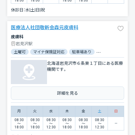
18:00
18:00
18:00
18:00
休診日：
水|土|日|祝
医療法人社団敬新会森元皮膚科
皮膚科
岩見沢駅
土曜可
マイナ保険証対応
駐車場あり
バリアフリー
対
北海道岩見沢市６条東１丁目にある医療
機関です。
詳細を見る
月
火
水
木
金
土
日
08:30
08:30
08:30
08:30
08:30
08:30
〜
〜
〜
〜
〜
〜
18:00
18:00
12:30
18:00
18:00
12:30