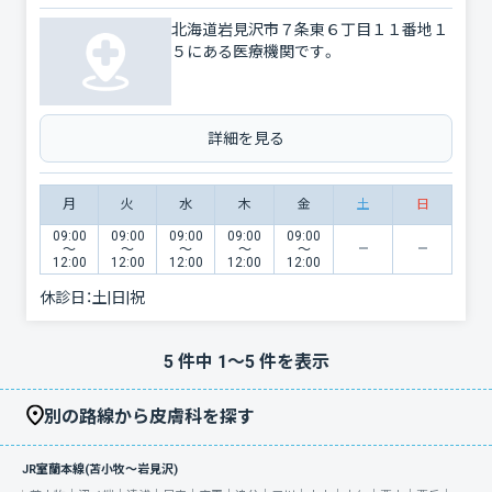
北海道岩見沢市７条東６丁目１１番地１
５にある医療機関です。
詳細を見る
月
火
水
木
金
土
日
09:00
09:00
09:00
09:00
09:00
〜
〜
〜
〜
〜
12:00
12:00
12:00
12:00
12:00
休診日：
土|日|祝
5
件中
1
〜
5
件を表示
別の路線から皮膚科を探す
JR室蘭本線(苫小牧～岩見沢)