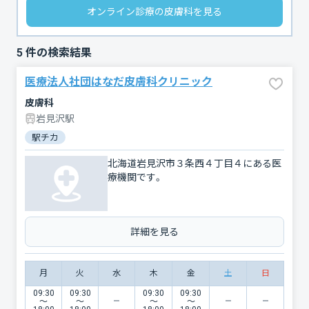
オンライン診療の皮膚科を見る
5
件の検索結果
医療法人社団はなだ皮膚科クリニック
皮膚科
岩見沢駅
駅チカ
北海道岩見沢市３条西４丁目４にある医
療機関です。
詳細を見る
月
火
水
木
金
土
日
09:30
09:30
09:30
09:30
〜
〜
〜
〜