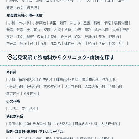
苫小牧｜
沼ノ端｜
遠浅｜
早来｜
安平｜
追分｜
三川｜
古山｜
由仁｜
栗山｜
栗丘｜
栗沢｜
志文｜
岩見沢｜
JR函館本線(小樽～旭川)
小樽｜
南小樽｜
小樽築港｜
朝里｜
銭函｜
ほしみ｜
星置｜
稲穂｜
手稲｜
稲積公園｜
発寒｜
発寒中央｜
琴似｜
桑園｜
札幌｜
苗穂｜
白石｜
厚別｜
森林公園｜
大麻｜
野幌｜
高砂｜
江別｜
豊幌｜
幌向｜
上幌向｜
岩見沢｜
峰延｜
光珠内｜
美唄｜
茶志内｜
奈井江｜
豊沼｜
砂川｜
滝川｜
江部乙｜
妹背牛｜
深川｜
納内｜
伊納｜
近文｜
旭川｜
岩見沢駅で診療科からクリニック・病院を探す
内科系
内科｜
循環器内科｜
血液内科｜
腫瘍内科・外科｜
糖尿病内科｜
代謝内科｜
内分泌内科｜
神経内科｜
感染症内科｜
リウマチ科｜
人工透析内科｜
心臓内科｜
漢方内科｜
老年内科｜
小児科系
小児科｜
新生児科｜
消化器科系
胃腸内科｜
消化器内科・外科｜
内視鏡内科｜
肝臓内科・外科｜
内視鏡外科｜
眼科・耳鼻科・皮膚科・アレルギー科系