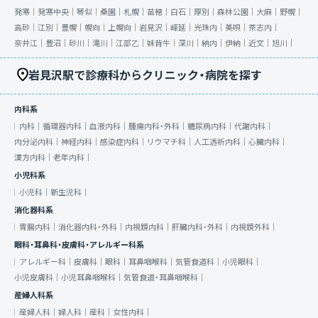
発寒｜
発寒中央｜
琴似｜
桑園｜
札幌｜
苗穂｜
白石｜
厚別｜
森林公園｜
大麻｜
野幌｜
高砂｜
江別｜
豊幌｜
幌向｜
上幌向｜
岩見沢｜
峰延｜
光珠内｜
美唄｜
茶志内｜
奈井江｜
豊沼｜
砂川｜
滝川｜
江部乙｜
妹背牛｜
深川｜
納内｜
伊納｜
近文｜
旭川｜
岩見沢駅で診療科からクリニック・病院を探す
内科系
内科｜
循環器内科｜
血液内科｜
腫瘍内科・外科｜
糖尿病内科｜
代謝内科｜
内分泌内科｜
神経内科｜
感染症内科｜
リウマチ科｜
人工透析内科｜
心臓内科｜
漢方内科｜
老年内科｜
小児科系
小児科｜
新生児科｜
消化器科系
胃腸内科｜
消化器内科・外科｜
内視鏡内科｜
肝臓内科・外科｜
内視鏡外科｜
眼科・耳鼻科・皮膚科・アレルギー科系
アレルギー科｜
皮膚科｜
眼科｜
耳鼻咽喉科｜
気管食道科｜
小児眼科｜
小児皮膚科｜
小児耳鼻咽喉科｜
気管食道・耳鼻咽喉科｜
産婦人科系
産婦人科｜
婦人科｜
産科｜
女性内科｜