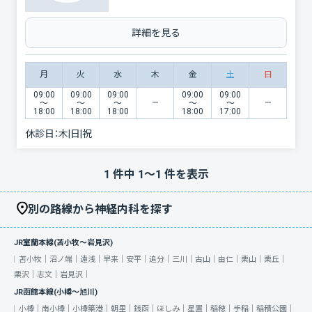
詳細を見る
月
火
水
木
金
土
日
09:00
09:00
09:00
09:00
09:00
〜
〜
〜
〜
〜
18:00
18:00
18:00
18:00
17:00
休診日：
木|日|祝
1
件中
1
〜
1
件を表示
別の路線から神経内科を探す
JR室蘭本線(苫小牧～岩見沢)
苫小牧｜
沼ノ端｜
遠浅｜
早来｜
安平｜
追分｜
三川｜
古山｜
由仁｜
栗山｜
栗丘｜
栗沢｜
志文｜
岩見沢｜
JR函館本線(小樽～旭川)
小樽｜
南小樽｜
小樽築港｜
朝里｜
銭函｜
ほしみ｜
星置｜
稲穂｜
手稲｜
稲積公園｜