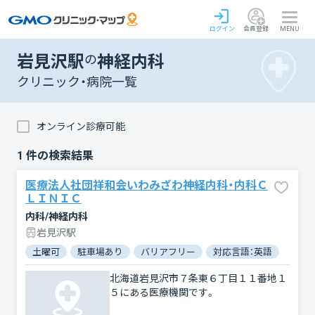
ログイン
会員登録
MENU
岩見沢駅
の
神経内科
クリニック・病院一覧
オンライン診療可能
1
件の検索結果
医療法人社団祥和会いわみざわ神経内科・内科Ｃ
ＬＩＮＩＣ
内科/神経内科
岩見沢駅
土曜可
駐車場あり
バリアフリー
対応言語：英語
北海道岩見沢市７条東６丁目１１番地１
５にある医療機関です。