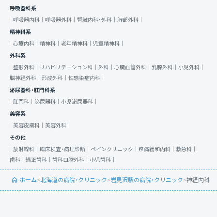
呼吸器科系
呼吸器内科｜
呼吸器外科｜
腎臓内科・外科｜
胸部外科｜
精神科系
心療内科｜
精神科｜
老年精神科｜
児童精神科｜
外科系
整形外科｜
リハビリテーション科｜
外科｜
心臓血管外科｜
乳腺外科｜
小児外科｜
脳神経外科｜
形成外科｜
性感染症内科｜
泌尿器科・肛門科系
肛門科｜
泌尿器科｜
小児泌尿器科｜
美容系
美容皮膚科｜
美容外科｜
その他
放射線科｜
臨床検査・病理診断｜
ペインクリニック｜
疼痛緩和内科｜
救急科｜
歯科｜
矯正歯科｜
歯科口腔外科｜
小児歯科｜
ホーム
>
北海道の病院・クリニック
>
岩見沢駅の病院・クリニック
>
神経内科