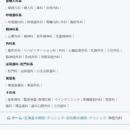
産婦人科系
産婦人科｜
婦人科｜
産科｜
女性内科｜
呼吸器科系
呼吸器内科｜
呼吸器外科｜
腎臓内科・外科｜
胸部外科｜
精神科系
心療内科｜
精神科｜
老年精神科｜
児童精神科｜
外科系
整形外科｜
リハビリテーション科｜
外科｜
心臓血管外科｜
乳腺外科｜
小児外科｜
脳神経外科｜
形成外科｜
性感染症内科｜
泌尿器科・肛門科系
肛門科｜
泌尿器科｜
小児泌尿器科｜
美容系
美容皮膚科｜
美容外科｜
その他
放射線科｜
臨床検査・病理診断｜
ペインクリニック｜
疼痛緩和内科｜
救急科｜
歯科｜
矯正歯科｜
歯科口腔外科｜
小児歯科｜
ホーム
>
北海道の病院・クリニック
>
白石駅の病院・クリニック
>
神経内科