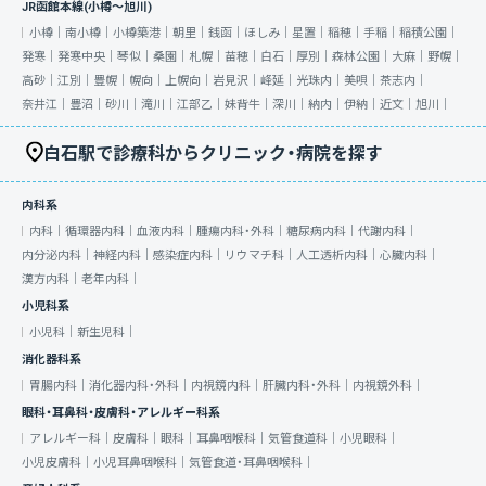
JR函館本線(小樽～旭川)
小樽｜
南小樽｜
小樽築港｜
朝里｜
銭函｜
ほしみ｜
星置｜
稲穂｜
手稲｜
稲積公園｜
発寒｜
発寒中央｜
琴似｜
桑園｜
札幌｜
苗穂｜
白石｜
厚別｜
森林公園｜
大麻｜
野幌｜
高砂｜
江別｜
豊幌｜
幌向｜
上幌向｜
岩見沢｜
峰延｜
光珠内｜
美唄｜
茶志内｜
奈井江｜
豊沼｜
砂川｜
滝川｜
江部乙｜
妹背牛｜
深川｜
納内｜
伊納｜
近文｜
旭川｜
白石駅で診療科からクリニック・病院を探す
内科系
内科｜
循環器内科｜
血液内科｜
腫瘍内科・外科｜
糖尿病内科｜
代謝内科｜
内分泌内科｜
神経内科｜
感染症内科｜
リウマチ科｜
人工透析内科｜
心臓内科｜
漢方内科｜
老年内科｜
小児科系
小児科｜
新生児科｜
消化器科系
胃腸内科｜
消化器内科・外科｜
内視鏡内科｜
肝臓内科・外科｜
内視鏡外科｜
眼科・耳鼻科・皮膚科・アレルギー科系
アレルギー科｜
皮膚科｜
眼科｜
耳鼻咽喉科｜
気管食道科｜
小児眼科｜
小児皮膚科｜
小児耳鼻咽喉科｜
気管食道・耳鼻咽喉科｜