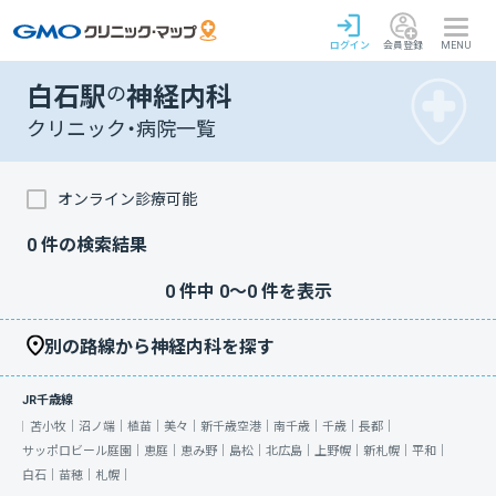
ログイン
会員登録
MENU
白石駅
の
神経内科
クリニック・病院一覧
オンライン診療可能
0
件の検索結果
0
件中
0
〜
0
件を表示
別の路線から神経内科を探す
JR千歳線
苫小牧｜
沼ノ端｜
植苗｜
美々｜
新千歳空港｜
南千歳｜
千歳｜
長都｜
サッポロビール庭園｜
恵庭｜
恵み野｜
島松｜
北広島｜
上野幌｜
新札幌｜
平和｜
白石｜
苗穂｜
札幌｜